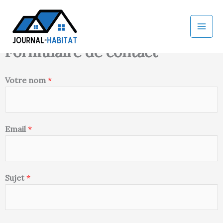
Aller
au
contenu
Formulaire de contact
Votre nom
*
Email
*
Sujet
*