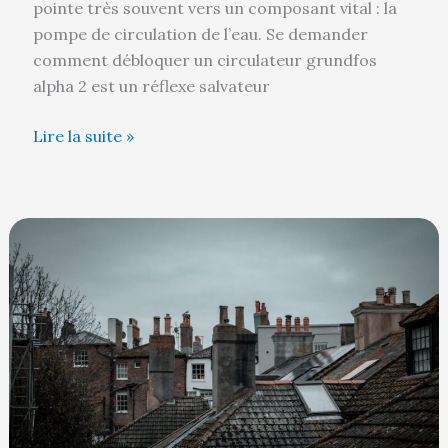
pointe très souvent vers un composant vital : la
pompe de circulation de l’eau. Se demander
comment débloquer un circulateur grundfos
alpha 2 est un réflexe salvateur
Lire la suite »
Toiture
ardoise
naturelle
ou
fibrociment
:
laquelle
choisir
?