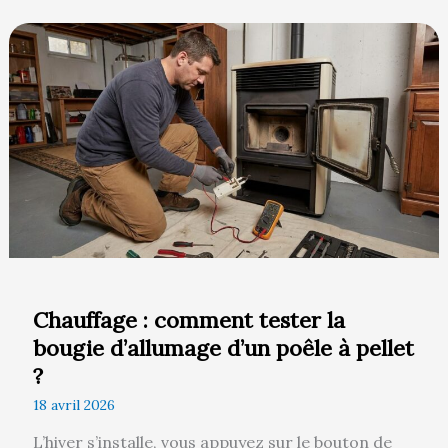
Chauffage
:
comment
tester
la
bougie
d’allumage
d’un
poêle
à
pellet
Chauffage : comment tester la
?
bougie d’allumage d’un poêle à pellet
?
18 avril 2026
L’hiver s’installe, vous appuyez sur le bouton de