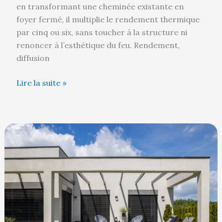
en transformant une cheminée existante en
foyer fermé, il multiplie le rendement thermique
par cinq ou six, sans toucher à la structure ni
renoncer à l’esthétique du feu. Rendement,
diffusion
Lire la suite »
Moderniser
son
habitat
:
de
la
menuiserie
extérieure