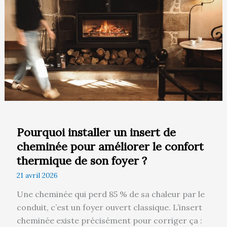
insert
de
cheminée
pour
améliorer
le
confort
thermique
de
son
Pourquoi installer un insert de
foyer
cheminée pour améliorer le confort
?
thermique de son foyer ?
21 avril 2026
Une cheminée qui perd 85 % de sa chaleur par le
conduit, c’est un foyer ouvert classique. L’insert
cheminée existe précisément pour corriger ça :