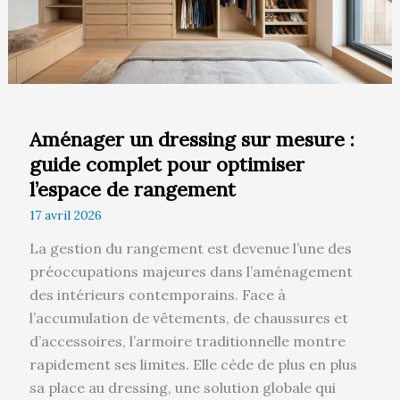
:
guide
complet
pour
optimiser
l’espace
Aménager un dressing sur mesure :
de
guide complet pour optimiser
rangement
l’espace de rangement
17 avril 2026
La gestion du rangement est devenue l’une des
préoccupations majeures dans l’aménagement
des intérieurs contemporains. Face à
l’accumulation de vêtements, de chaussures et
d’accessoires, l’armoire traditionnelle montre
rapidement ses limites. Elle cède de plus en plus
sa place au dressing, une solution globale qui