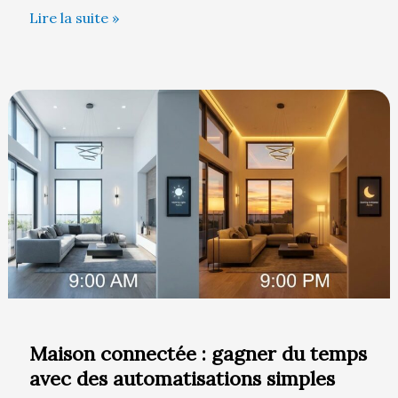
Lire la suite »
Maison
connectée
:
gagner
du
temps
avec
des
automatisations
simples
Maison connectée : gagner du temps
avec des automatisations simples