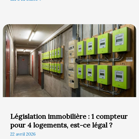
Législation
immobilière
:
1
compteur
pour
4
logements,
est-
ce
légal
Législation immobilière : 1 compteur
?
pour 4 logements, est-ce légal ?
22 avril 2026