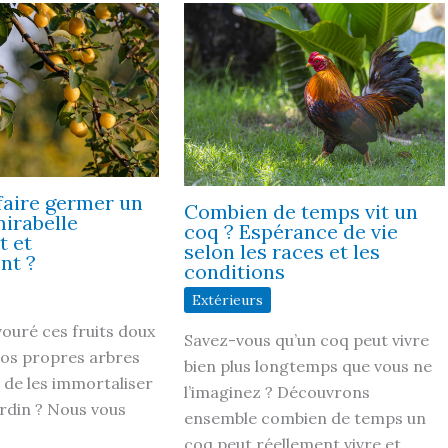
aire germer un
Combien de temps vit un
irabelle
coq ? Espérance de vie
t et
selon les races et les
nt ?
conditions
Extérieurs
ouré ces fruits doux
Savez-vous qu’un coq peut vivre
vos propres arbres
bien plus longtemps que vous ne
 de les immortaliser
l’imaginez ? Découvrons
ardin ? Nous vous
ensemble combien de temps un
coq peut réellement vivre et