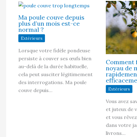
Ma poule couve depuis
plus d’un mois est-ce
normal ?
Extérieurs
Lorsque votre fidèle pondeuse
persiste à couver ses œufs bien
Comment f
au-delà de la durée habituelle,
noyau de m
rapidemen
cela peut susciter légitimement
efficaceme
des interrogations. Ma poule
Extérieurs
couve depuis…
Vous avez sav
et juteux de 
et vous rêvez
dans votre j
livrons…