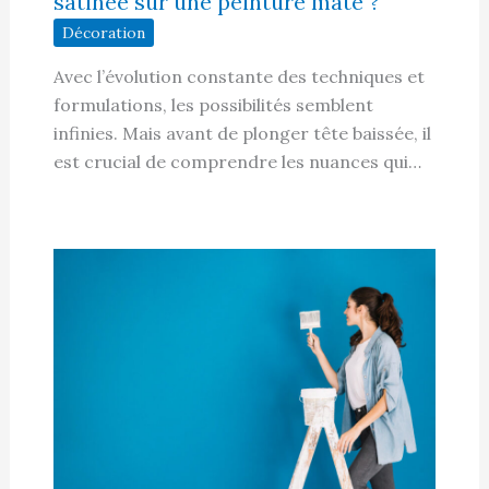
satinée sur une peinture mate ?
Décoration
Avec l’évolution constante des techniques et
formulations, les possibilités semblent
infinies. Mais avant de plonger tête baissée, il
est crucial de comprendre les nuances qui…