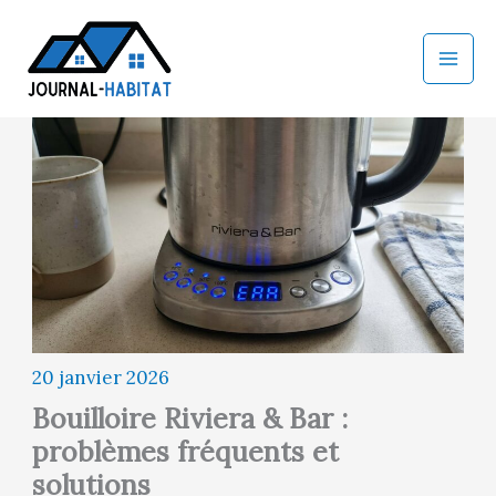
Aller
au
contenu
20 janvier 2026
Bouilloire Riviera & Bar :
problèmes fréquents et
solutions