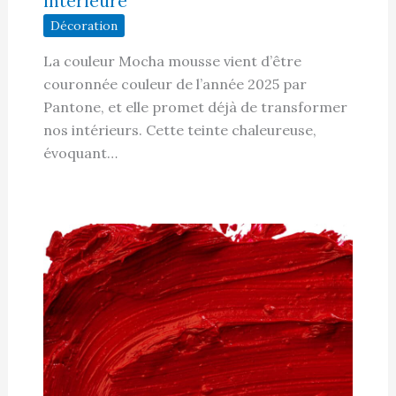
intérieure
Décoration
La couleur Mocha mousse vient d’être
couronnée couleur de l’année 2025 par
Pantone, et elle promet déjà de transformer
nos intérieurs. Cette teinte chaleureuse,
évoquant…