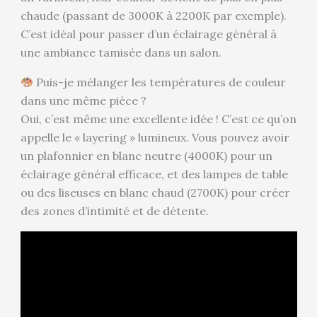
chaude (passant de 3000K à 2200K par exemple).
C’est idéal pour passer d’un éclairage général à
une ambiance tamisée dans un salon.
Puis-je mélanger les températures de couleur
dans une même pièce ?
Oui, c’est même une excellente idée ! C’est ce qu’on
appelle le « layering » lumineux. Vous pouvez avoir
un plafonnier en blanc neutre (4000K) pour un
éclairage général efficace, et des lampes de table
ou des liseuses en blanc chaud (2700K) pour créer
des zones d’intimité et de détente.