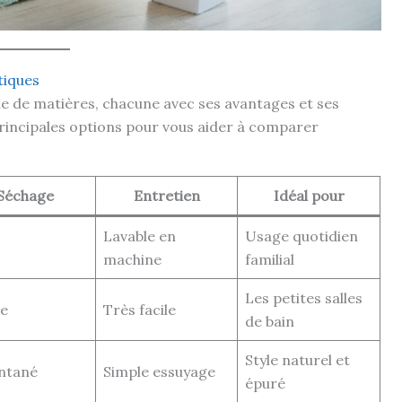
tiques
 de matières, chacune avec ses avantages et ses
principales options pour vous aider à comparer
Séchage
Entretien
Idéal pour
Lavable en
Usage quotidien
machine
familial
Les petites salles
de
Très facile
de bain
Style naturel et
ntané
Simple essuyage
épuré