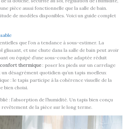
 de la douche, sécurité au sol, régulation de l’humidité,
e pièce aussi fonctionnelle que la salle de bain.
ltitude de modèles disponibles. Voici un guide complet
nsable
entielles que l’on a tendance à sous-estimer. La
ol glissant, et une chute dans la salle de bain peut avoir
pant ou équipé d’une sous-couche adaptée réduit
confort thermique
: poser les pieds sur un carrelage
 est un désagrément quotidien qu’un tapis moelleux
e : le tapis participe à la cohérence visuelle de la
e bien choisi.
blié : l’absorption de l’humidité. Un tapis bien conçu
le revêtement de la pièce sur le long terme.