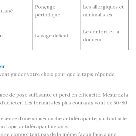
Ponçage
Les allergiques et
ntané
périodique
minimalistes
Le confort et la
n
Lavage délicat
douceur
ter
vent guider votre choix pour que le tapis réponde
face de pose suffisante et perd en efficacité. Mesurez la
d’acheter. Les formats les plus courants vont de 50×80
ésence d’une sous-couche antidérapante, surtout si le
d’un tapis antidérapant séparé.
ne se comportent pas de la même façon face à une