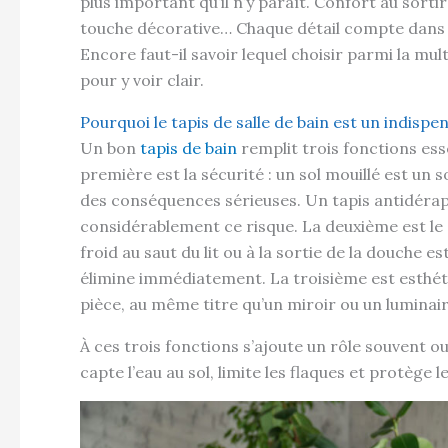
plus important qu’il n’y paraît. Confort au sortir
touche décorative… Chaque détail compte dans un
Encore faut-il savoir lequel choisir parmi la mu
pour y voir clair.
Pourquoi le tapis de salle de bain est un indispe
Un bon
tapis de bain
remplit trois fonctions ess
première est la sécurité : un sol mouillé est un s
des conséquences sérieuses. Un tapis antidéra
considérablement ce risque. La deuxième est le
froid au saut du lit ou à la sortie de la douche
élimine immédiatement. La troisième est esthétiqu
pièce, au même titre qu’un miroir ou un luminair
À ces trois fonctions s’ajoute un rôle souvent ou
capte l’eau au sol, limite les flaques et protège 