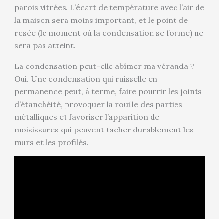
parois vitrées. L’écart de température avec l’air de
la maison sera moins important, et le point de
rosée (le moment où la condensation se forme) ne
sera pas atteint.
La condensation peut-elle abîmer ma véranda ?
Oui. Une condensation qui ruisselle en
permanence peut, à terme, faire pourrir les joints
d’étanchéité, provoquer la rouille des parties
métalliques et favoriser l’apparition de
moisissures qui peuvent tacher durablement les
murs et les profilés.