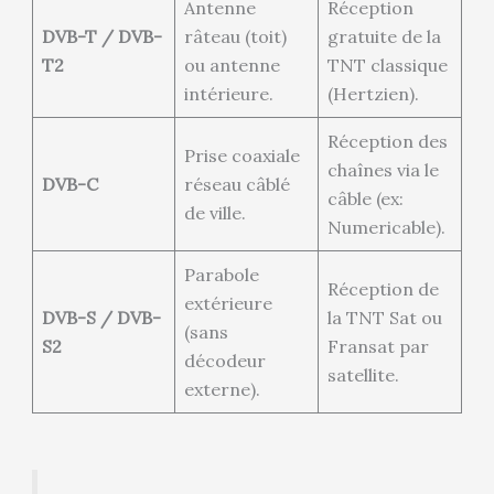
Antenne
Réception
DVB-T / DVB-
râteau (toit)
gratuite de la
T2
ou antenne
TNT classique
intérieure.
(Hertzien).
Réception des
Prise coaxiale
chaînes via le
DVB-C
réseau câblé
câble (ex:
de ville.
Numericable).
Parabole
Réception de
extérieure
DVB-S / DVB-
la TNT Sat ou
(sans
S2
Fransat par
décodeur
satellite.
externe).