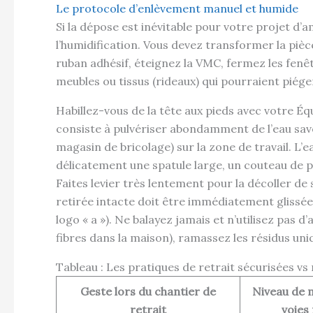
Le protocole d’enlèvement manuel et humide
Si la dépose est inévitable pour votre projet d
l’humidification. Vous devez transformer la pièc
ruban adhésif, éteignez la VMC, fermez les fenêtr
meubles ou tissus (rideaux) qui pourraient piége
Habillez-vous de la tête aux pieds avec votre Éq
consiste à pulvériser abondamment de l’eau savo
magasin de bricolage) sur la zone de travail. L’ea
délicatement une spatule large, un couteau de pe
Faites levier très lentement pour la décoller de 
retirée intacte doit être immédiatement glissée
logo « a »). Ne balayez jamais et n’utilisez pas d
fibres dans la maison), ramassez les résidus un
Tableau : Les pratiques de retrait sécurisées vs
Geste lors du chantier de
Niveau de 
retrait
voies