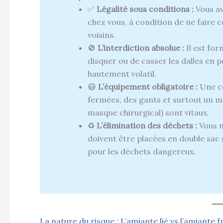
✅
Légalité sous conditions :
Vous av
chez vous, à condition de ne faire c
voisins.
🚫
L’interdiction absolue :
Il est for
disquer ou de casser les dalles en 
hautement volatil.
😷
L’équipement obligatoire :
Une co
fermées, des gants et surtout un 
masque chirurgical) sont vitaux.
♻️
L’élimination des déchets :
Vous ne
doivent être placées en double sac 
pour les déchets dangereux.
La nature du risque : L’amiante lié vs l’amiante f