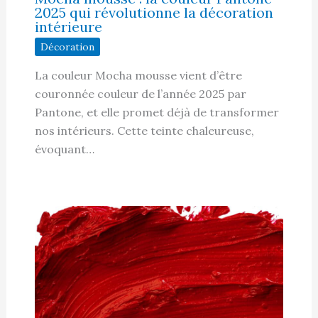
2025 qui révolutionne la décoration
intérieure
Décoration
La couleur Mocha mousse vient d’être
couronnée couleur de l’année 2025 par
Pantone, et elle promet déjà de transformer
nos intérieurs. Cette teinte chaleureuse,
évoquant…