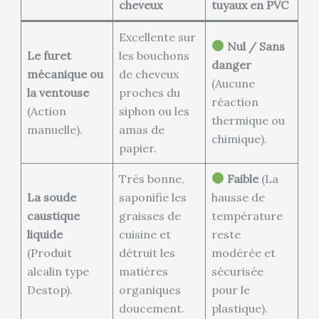
cheveux
tuyaux en PVC
Excellente sur
Nul / Sans
Le furet
les bouchons
danger
mécanique ou
de cheveux
(Aucune
la ventouse
proches du
réaction
(Action
siphon ou les
thermique ou
manuelle).
amas de
chimique).
papier.
Très bonne,
Faible
(La
La soude
saponifie les
hausse de
caustique
graisses de
température
liquide
cuisine et
reste
(Produit
détruit les
modérée et
alcalin type
matières
sécurisée
Destop).
organiques
pour le
doucement.
plastique).