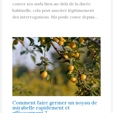
couver ses œufs bien au-delà de la durée
habituelle, cela peut susciter légitimement
des interrogations. Ma poule couve depuis…
Comment faire germer un noyau de
mirabelle rapidement et
efficacement ?