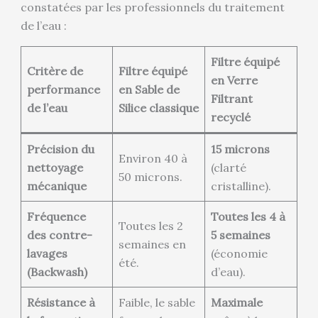
constatées par les professionnels du traitement
de l’eau :
Filtre équipé
Critère de
Filtre équipé
en Verre
performance
en Sable de
Filtrant
de l’eau
Silice classique
recyclé
Précision du
15 microns
Environ 40 à
nettoyage
(clarté
50 microns.
mécanique
cristalline).
Fréquence
Toutes les 4 à
Toutes les 2
des contre-
5 semaines
semaines en
lavages
(économie
été.
(Backwash)
d’eau).
Résistance à
Faible, le sable
Maximale