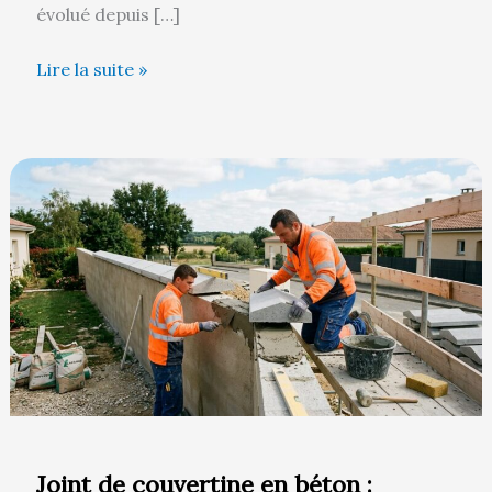
évolué depuis […]
Lire la suite »
Joint
de
couvertine
en
béton
:
techniques
de
pose
et
étanchéité
Joint de couvertine en béton :