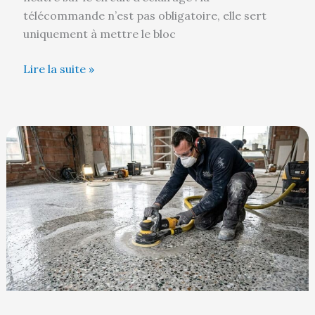
télécommande n’est pas obligatoire, elle sert
uniquement à mettre le bloc
Lire la suite »
Comment
poncer
du
granito
pour
le
faire
briller
?