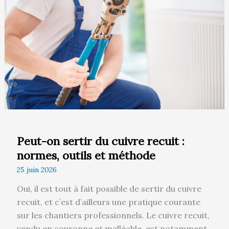
du
cuivre
recuit
:
normes,
outils
et
méthode
Peut-on sertir du cuivre recuit :
normes, outils et méthode
25 juin 2026
Oui, il est tout à fait possible de sertir du cuivre
recuit, et c’est d’ailleurs une pratique courante
sur les chantiers professionnels. Le cuivre recuit,
vendu en couronne et malléable, est notamment