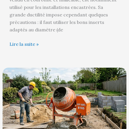
utilisé pour les installations encastrées. Sa
grande ductilité impose cependant quelques
précautions : il faut utiliser les bons inserts
adaptés au diamètre (de
Lire la suite »
Comment
changer
le
roulement
d’une
bétonnière
Guy
Noël