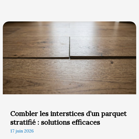
Combler
les
interstices
d’un
parquet
stratifié
:
solutions
efficaces
Combler les interstices d’un parquet
stratifié : solutions efficaces
17 juin 2026