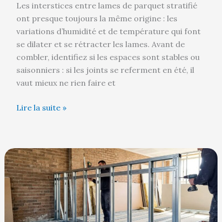
Les interstices entre lames de parquet stratifié
ont presque toujours la même origine : les
variations d’humidité et de température qui font
se dilater et se rétracter les lames. Avant de
combler, identifiez si les espaces sont stables ou
saisonniers : si les joints se referment en été, il
vaut mieux ne rien faire et
Lire la suite »
Comment
rigidifier
une
demi
cloison
en