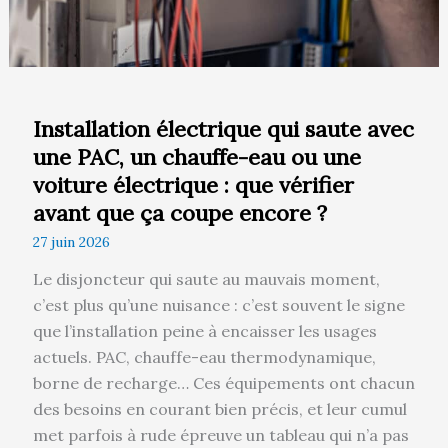
chauffe-
eau
ou
une
voiture
Installation électrique qui saute avec
électrique
une PAC, un chauffe-eau ou une
:
voiture électrique : que vérifier
que
vérifier
avant que ça coupe encore ?
avant
27 juin 2026
que
Le disjoncteur qui saute au mauvais moment,
ça
c’est plus qu’une nuisance : c’est souvent le signe
coupe
que l’installation peine à encaisser les usages
encore
actuels. PAC, chauffe-eau thermodynamique,
?
borne de recharge… Ces équipements ont chacun
des besoins en courant bien précis, et leur cumul
met parfois à rude épreuve un tableau qui n’a pas