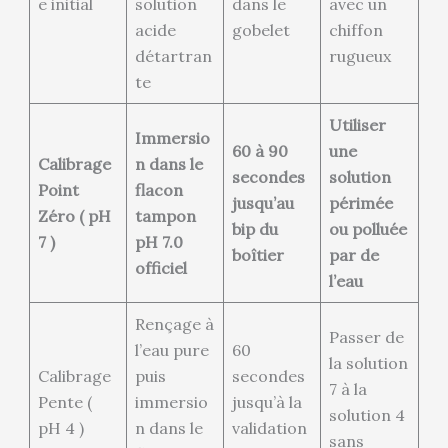
e initial
solution
dans le
avec un
acide
gobelet
chiffon
détartran
rugueux
te
Utiliser
Immersio
60 à 90
une
Calibrage
n dans le
secondes
solution
Point
flacon
jusqu’au
périmée
Zéro ( pH
tampon
bip du
ou polluée
7 )
pH 7.0
boîtier
par de
officiel
l’eau
Rençage à
Passer de
l’eau pure
60
la solution
Calibrage
puis
secondes
7 à la
Pente (
immersio
jusqu’à la
solution 4
pH 4 )
n dans le
validation
sans