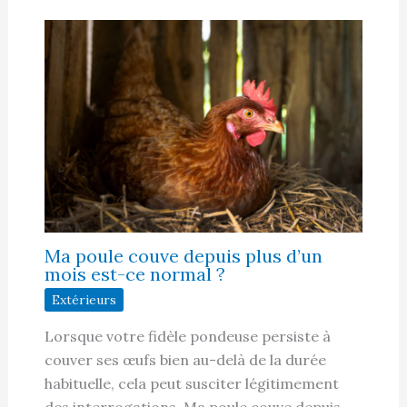
Ma poule couve depuis plus d’un
mois est-ce normal ?
Extérieurs
Lorsque votre fidèle pondeuse persiste à
couver ses œufs bien au-delà de la durée
habituelle, cela peut susciter légitimement
des interrogations. Ma poule couve depuis…