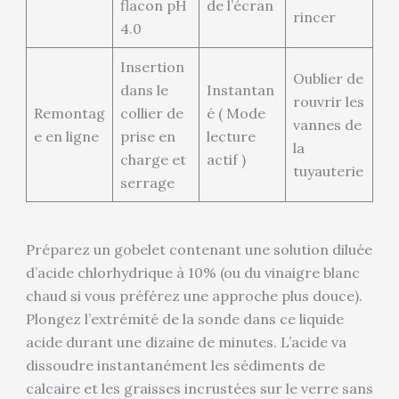
flacon pH
de l’écran
rincer
4.0
Insertion
Oublier de
dans le
Instantan
rouvrir les
Remontag
collier de
é ( Mode
vannes de
e en ligne
prise en
lecture
la
charge et
actif )
tuyauterie
serrage
Préparez un gobelet contenant une solution diluée
d’acide chlorhydrique à 10% (ou du vinaigre blanc
chaud si vous préférez une approche plus douce).
Plongez l’extrémité de la sonde dans ce liquide
acide durant une dizaine de minutes. L’acide va
dissoudre instantanément les sédiments de
calcaire et les graisses incrustées sur le verre sans