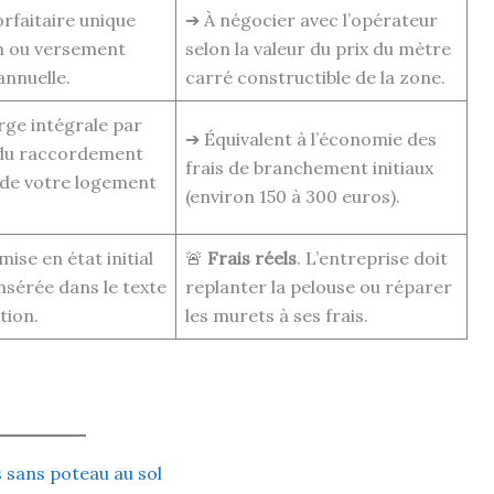
rfaitaire unique
➔ À négocier avec l’opérateur
n ou versement
selon la valeur du prix du mètre
annuelle.
carré constructible de la zone.
rge intégrale par
➔ Équivalent à l’économie des
 du raccordement
frais de branchement initiaux
t de votre logement
(environ 150 à 300 euros).
ise en état initial
🚨
Frais réels
. L’entreprise doit
insérée dans le texte
replanter la pelouse ou réparer
tion.
les murets à ses frais.
s sans poteau au sol