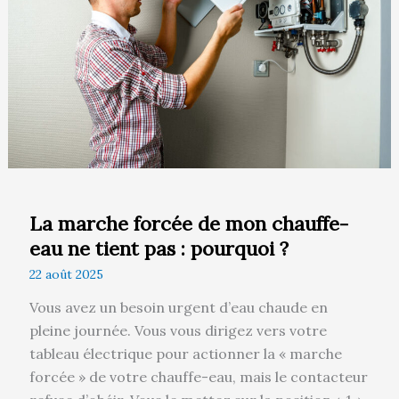
mon
chauffe-
eau
ne
tient
pas
:
pourquoi
?
La marche forcée de mon chauffe-
eau ne tient pas : pourquoi ?
22 août 2025
Vous avez un besoin urgent d’eau chaude en
pleine journée. Vous vous dirigez vers votre
tableau électrique pour actionner la « marche
forcée » de votre chauffe-eau, mais le contacteur