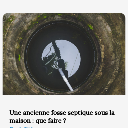
Une
ancienne
fosse
septique
sous
la
maison
:
que
faire
?
Une ancienne fosse septique sous la
maison : que faire ?