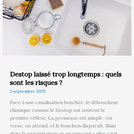
:
quels
sont
les
risques
?
Destop laissé trop longtemps : quels
sont les risques ?
2 septembre 2025
Face à une canalisation bouchée, le déboucheur
chimique comme le Destop est souvent le
premier réflexe. La promesse est simple : on
verse, on attend, et le bouchon disparaît. Mais
dans la précipitation ou en pensant « plus c’est