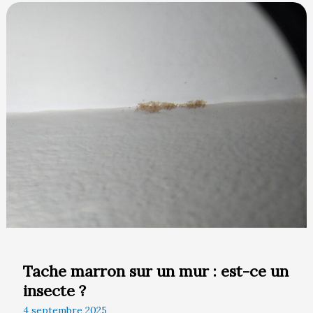
Tache
marron
sur
un
mur
:
est-
ce
un
insecte
?
Tache marron sur un mur : est-ce un
insecte ?
4 septembre 2025