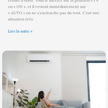
refuse d’obéir. Vous le mettez sur la position « 1 »
ou « ON », et il revient immédiatement sur
« AUTO » ou ne s’enclenche pas du tout. C’est une
situation très
Lire la suite »
Mon
climatiseur
Airton
ne
chauffe
pas
:
que
faire