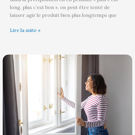
long, plus c’est bon », on peut être tenté de
laisser agir le produit bien plus longtemps que
Lire la suite »
Odeur
de
White
Spirit
dans
la
maison
:
comment
l’enlever