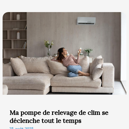
Ma
pompe
de
relevage
de
clim
se
déclenche
tout
le
temps
Ma pompe de relevage de clim se
déclenche tout le temps
25 août 2025