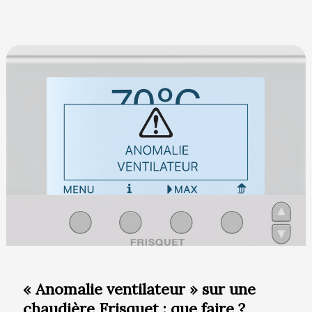
« Anomalie
ventilateur »
sur
une
chaudière
Frisquet
:
que
faire
?
« Anomalie ventilateur » sur une
chaudière Frisquet : que faire ?