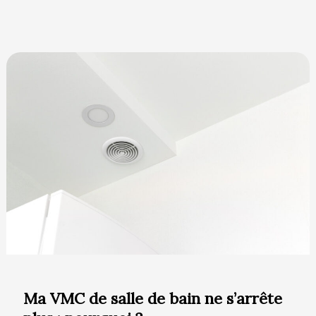
Ma
VMC
de
salle
de
bain
ne
s’arrête
plus
:
pourquoi
?
Ma VMC de salle de bain ne s’arrête