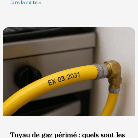
Lire la suite »
Tuyau
de
gaz
périmé
:
quels
sont
les
vrais
risques
?
Tuyau de gaz périmé : quels sont les