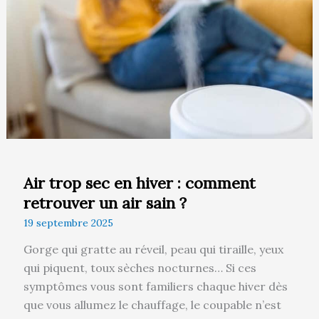
hiver
:
comment
retrouver
un
air
sain
?
Air trop sec en hiver : comment
retrouver un air sain ?
19 septembre 2025
Gorge qui gratte au réveil, peau qui tiraille, yeux
qui piquent, toux sèches nocturnes… Si ces
symptômes vous sont familiers chaque hiver dès
que vous allumez le chauffage, le coupable n’est