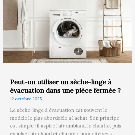
un
sèche-
linge
à
évacuation
dans
une
pièce
fermée
?
Peut-on utiliser un sèche-linge à
évacuation dans une pièce fermée ?
12 octobre 2025
Le sèche-linge à évacuation est souvent le
modèle le plus abordable à l’achat. Son principe
est simple : il aspire l’air ambiant, le chauffe, puis
expulse l’air chaud et chargé d’humidité vers