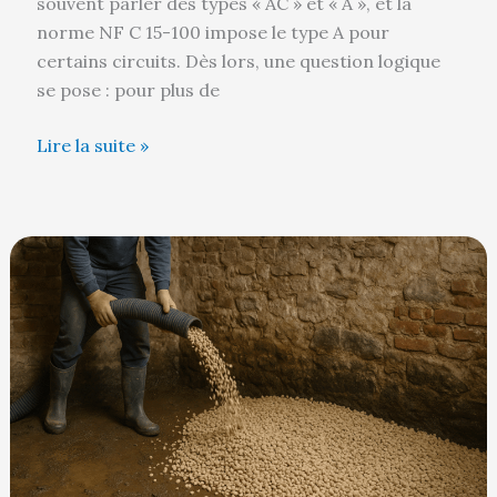
souvent parler des types « AC » et « A », et la
norme NF C 15-100 impose le type A pour
certains circuits. Dès lors, une question logique
se pose : pour plus de
Lire la suite »
Comment
remblayer
une
cave
?
Le
guide
complet