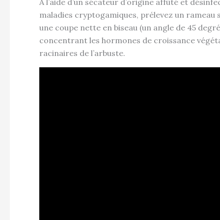
À l’aide d’un sécateur d’origine affûté et désinf
maladies cryptogamiques, prélevez un rameau sa
une coupe nette en biseau (un angle de 45 degré
concentrant les hormones de croissance végétale
racinaires de l’arbuste.