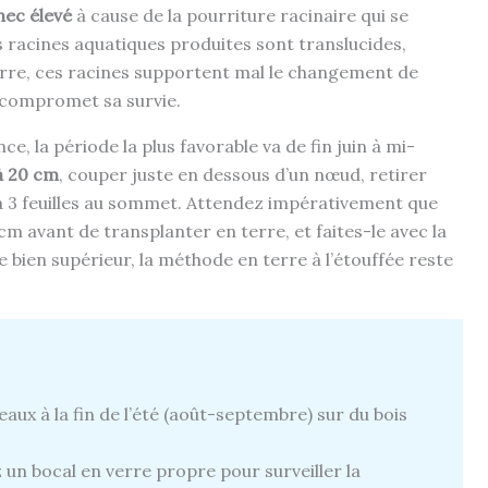
hec élevé
à cause de la pourriture racinaire qui se
 racines aquatiques produites sont translucides,
 terre, ces racines supportent mal le changement de
i compromet sa survie.
e, la période la plus favorable va de fin juin à mi-
à 20 cm
, couper juste en dessous d’un nœud, retirer
2 à 3 feuilles au sommet. Attendez impérativement que
cm avant de transplanter en terre, et faites-le avec la
e bien supérieur, la méthode en terre à l’étouffée reste
aux à la fin de l’été (août-septembre) sur du bois
z un bocal en verre propre pour surveiller la