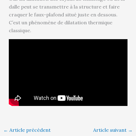
dalle peut se transmettre à la structure et faire
craquer le faux-plafond situé juste en dessous.
C’est un phénomène de dilatation thermique
classique.
←
Article précédent
Article suivant
→