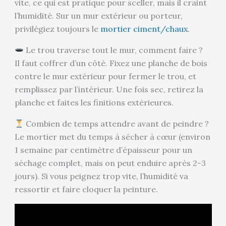
vite, ce qui est pratique pour sceller, mais il craint
l’humidité. Sur un mur extérieur ou porteur,
privilégiez toujours le
mortier ciment/chaux
.
Le trou traverse tout le mur, comment faire ?
Il faut coffrer d’un côté. Fixez une planche de bois
contre le mur extérieur pour fermer le trou, et
remplissez par l’intérieur. Une fois sec, retirez la
planche et faites les finitions extérieures.
Combien de temps attendre avant de peindre ?
Le mortier met du temps à sécher à cœur (environ
1 semaine par centimètre d’épaisseur pour un
séchage complet, mais on peut enduire après 2-3
jours). Si vous peignez trop vite, l’humidité va
ressortir et faire cloquer la peinture.