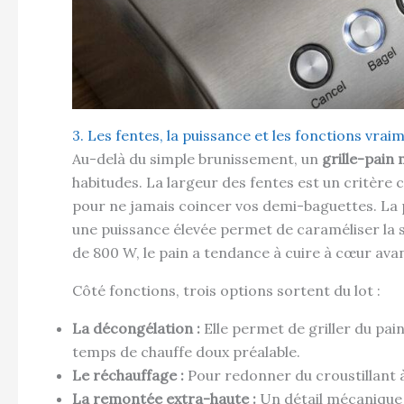
3. Les fentes, la puissance et les fonctions vraim
Au-delà du simple brunissement, un
grille-pain
habitudes. La largeur des fentes est un critère 
pour ne jamais coincer vos demi-baguettes. La p
une puissance élevée permet de caraméliser la 
de 800 W, le pain a tendance à cuire à cœur avant
Côté fonctions, trois options sortent du lot :
La décongélation :
Elle permet de griller du pai
temps de chauffe doux préalable.
Le réchauffage :
Pour redonner du croustillant à 
La remontée extra-haute :
Un détail mécanique 