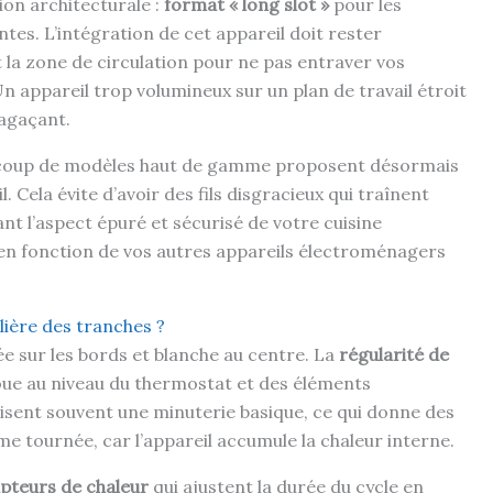
on architecturale :
format « long slot »
pour les
tes. L’intégration de cet appareil doit rester
la zone de circulation pour ne pas entraver vos
 appareil trop volumineux sur un plan de travail étroit
agaçant.
aucoup de modèles haut de gamme proposent désormais
l. Cela évite d’avoir des fils disgracieux qui traînent
ant l’aspect épuré et sécurisé de votre cuisine
e en fonction de vos autres appareils électroménagers
lière des tranches ?
lée sur les bords et blanche au centre. La
régularité de
 joue au niveau du thermostat et des éléments
isent souvent une minuterie basique, ce qui donne des
me tournée, car l’appareil accumule la chaleur interne.
pteurs de chaleur
qui ajustent la durée du cycle en