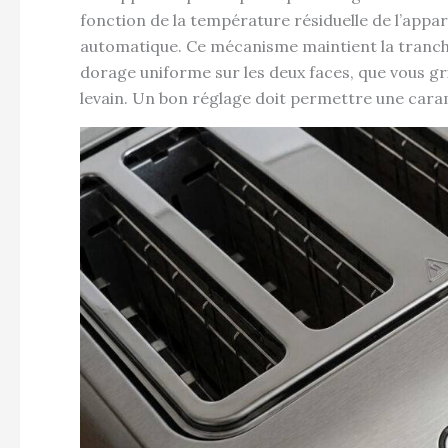
fonction de la température résiduelle de l’appa
automatique. Ce mécanisme maintient la tranche
dorage uniforme sur les deux faces, que vous gri
levain. Un bon réglage doit permettre une caram