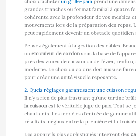
choix d’acheter
un grille-pain
prend une dimensi
grandes tranches ou format familial à quatre fen
cohérente avec la profondeur de vos meubles et 
mouvements lors de la préparation des repas. Un
peut rapidement devenir un obstacle quotidien 
Pensez également à la gestion des câbles. Be
un
enrouleur de cordon
sous la base de l’apparei
près des zones de cuisson ou de l’évier, renforç
moderne. Le choix du coloris doit aussi se fair
pour créer une unité visuelle reposante.
2. Quels réglages garantissent une cuisson régu
Il n’y a rien de plus frustrant qu’une tartine brû
la cuisson
est le véritable juge de paix. Tout se
chauffants. Les modèles d’entrée de gamme util
résultats inégaux entre la première et la troisiè
Les appareils plus sophistiqués intègrent des
ca